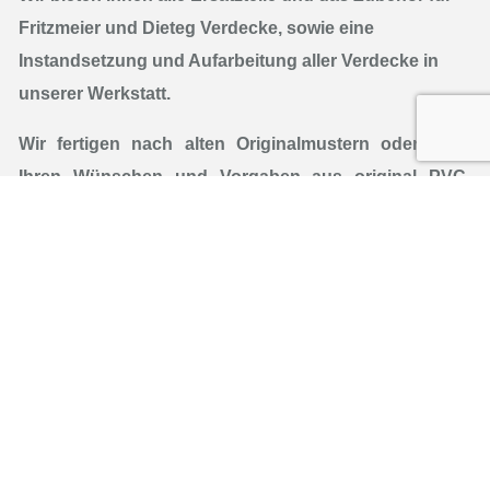
Fritzmeier und Dieteg Verdecke, sowie eine
Instandsetzung und Aufarbeitung aller Verdecke in
unserer Werkstatt.
Wir fertigen nach alten Originalmustern oder nach
Ihren
Wünschen und Vorgaben aus original PVC-
Planenstoff,
und nicht wie viele andere aus glänzender
LKW-Plane. Weitere Spezialanfertigungen wie
Mähwerkplanen und
Schwaderplanen und weitere
Produkte aus dem land
wirtschaftlichen Bereich auf
Anfrage.
Zu unserem umfangreichen Programm gehören auch
PKW-Anhängerplanen und LKW-Planen mit und ohne
Werbebeschriftung, sowie Wind- u. Sichtschutzplanen,
Planen für den Campingbereich und Sonnensegel